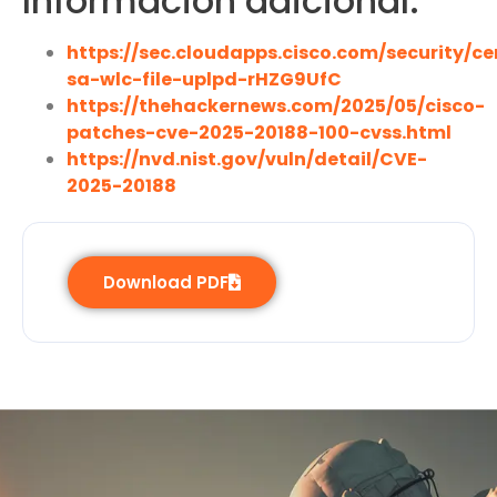
Información adicional:
https://sec.cloudapps.cisco.com/security/c
sa-wlc-file-uplpd-rHZG9UfC
https://thehackernews.com/2025/05/cisco-
patches-cve-2025-20188-100-cvss.html
https://nvd.nist.gov/vuln/detail/CVE-
2025-20188
Download PDF