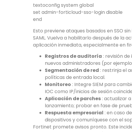
textoconfig system global
set admin-forticloud-sso-login disable
end
Esto previene ataques basados ​​en SSO sin 
SAML. Vuelva a habilitarlo después de la ac
aplicación inmediata, especialmente en fir
Registros de auditoría
: revisión de
nuevos administradores (por ejemplo, 
Segmentación de red
: restrinja el
políticas de entrada local.
Monitoreo
: Integre SIEM para cambi
IOC como IP/inicios de sesión coincid
Aplicación de parches
: actualizar 
lanzamiento; probar en fase de prueb
Respuesta empresarial
: en caso de 
dispositivos y comuníquese con el sop
Fortinet promete avisos pronto. Este incid