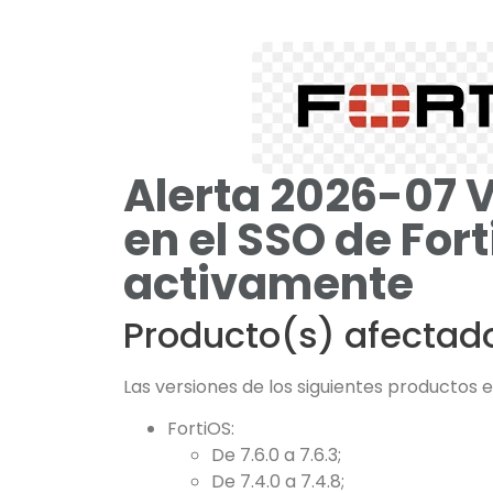
Alerta 2026-07 
en el SSO de For
activamente
Producto(s) afectad
Las versiones de los siguientes productos 
FortiOS:
De 7.6.0 a 7.6.3;
De 7.4.0 a 7.4.8;