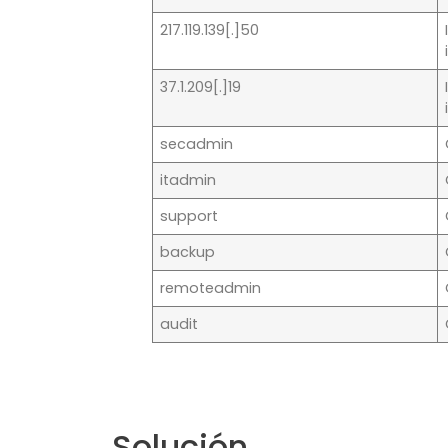
217.119.139[.]50
37.1.209[.]19
secadmin
itadmin
support
backup
remoteadmin
audit
Solución