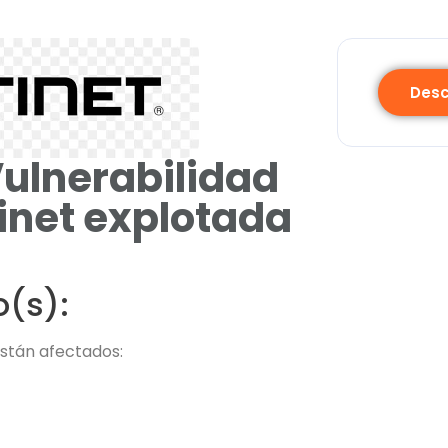
Desc
Vulnerabilidad
tinet explotada
o(s):
están afectados: