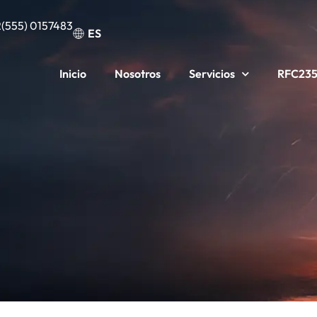
(555) 0157483
ES
Inicio
Nosotros
Servicios
RFC23