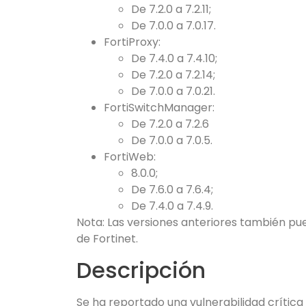
De 7.2.0 a 7.2.11;
De 7.0.0 a 7.0.17.
FortiProxy:
De 7.4.0 a 7.4.10;
De 7.2.0 a 7.2.14;
De 7.0.0 a 7.0.21.
FortiSwitchManager:
De 7.2.0 a 7.2.6
De 7.0.0 a 7.0.5.
FortiWeb:
8.0.0;
De 7.6.0 a 7.6.4;
De 7.4.0 a 7.4.9.
Nota: Las versiones anteriores también pue
de Fortinet.
Descripción
Se ha reportado una vulnerabilidad crítica e