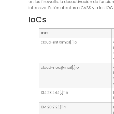
en los firewalls, la desactivación de funcio
intensiva. Estén atentos a CVSS y a los IO
IoCs
IOC
cloud-init@mail[.]io
cloud-noc@mail[.]io
104.28.244[.]115
104.28.212[.]114