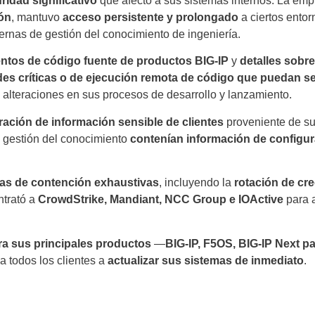
ridad significativo
que afectó a sus sistemas internos. La em
ón
, mantuvo
acceso persistente y prolongado
a ciertos ento
ernas de gestión del conocimiento de ingeniería.
ntos de código fuente de productos BIG-IP
y
detalles sobr
ades críticas o de ejecución remota de código que puedan s
 alteraciones en sus procesos de desarrollo y lanzamiento.
ración de información sensible de clientes
proveniente de su
 gestión del conocimiento
contenían información de configur
as de contención exhaustivas
, incluyendo la
rotación de cr
ntrató a
CrowdStrike, Mandiant, NCC Group e IOActive
para a
ra sus principales productos
—
BIG-IP, F5OS, BIG-IP Next p
ó a todos los clientes a
actualizar sus sistemas de inmediato
.