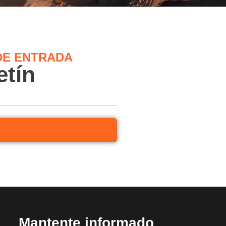
DE ENTRADA
etín
Mantente informado