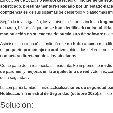
En octubre de 2025,
F5 Networks
reveló un
incidente de segu
sofisticado, presuntamente respaldado por un estado-naci
confidenciales
de sus sistemas de desarrollo y plataformas int
Según la investigación, los archivos exfiltrados incluían
fragme
embargo, F5 indicó que
no se han identificado vulnerabilid
manipulación en su cadena de suministro de software
ni de
Asimismo, la compañía confirmó que
no hubo acceso ni exfilt
un
pequeño porcentaje de archivos
obtenidos del entorno de
contactará directamente a los afectados
.
Como parte de la respuesta al incidente, F5 implementó
medid
de parches
, y
mejoras en la arquitectura de red
. Además, co
de la seguridad.
La compañía también lanzó
actualizaciones de seguridad pa
Notificación Trimestral de Seguridad (octubre 2025)
, e inst
Solución: