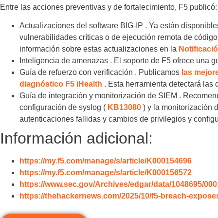
Entre las acciones preventivas y de fortalecimiento, F5 publicó:
Actualizaciones del software BIG-IP . Ya están disponibl
vulnerabilidades críticas o de ejecución remota de códi
información sobre estas actualizaciones en la
Notificaci
Inteligencia de amenazas . El soporte de F5 ofrece una g
Guía de refuerzo con verificación . Publicamos
las mejor
diagnóstico F5 iHealth
. Esta herramienta detectará las 
Guía de integración y monitorización de SIEM . Recomend
configuración de syslog (
KB13080
) y la monitorización 
autenticaciones fallidas y cambios de privilegios y config
Información adicional:
https://my.f5.com/manage/s/article/K000154696
https://my.f5.com/manage/s/article/K000156572
https://www.sec.gov/Archives/edgar/data/1048695/00
https://thehackernews.com/2025/10/f5-breach-exposes