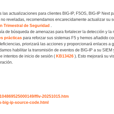
es las actualizaciones para clientes BIG-IP, F5OS, BIG-IP Nex
go no reveladas, recomendamos encarecidamente actualizar su s
ón Trimestral de Seguridad
.
uía de búsqueda de amenazas para fortalecer la detección y la 
es prácticas
para reforzar sus sistemas F5 y hemos añadido c
deficiencias, priorizará las acciones y proporcionará enlaces a 
amos habilitar la transmisión de eventos de BIG-IP a su SIEM 
de intentos de inicio de sesión (
KB13426
). Esto mejorará su vis
uración.
0104869525000149/ffiv-20251015.htm
-big-ip-source-code.html