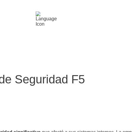
52(555) 0157483
ES
Inicio
Nosotros
Servicios
RFC235
 de Seguridad F5