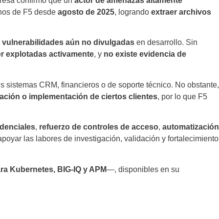
presa confirmó que un
actor de amenazas altamente
rnos de F5 desde
agosto de 2025
, logrando
extraer archivos
e vulnerabilidades aún no divulgadas
en desarrollo. Sin
er explotadas activamente
, y
no existe evidencia de
s sistemas CRM, financieros o de soporte técnico. No obstante,
ación o implementación de ciertos clientes
, por lo que F5
edenciales
,
refuerzo de controles de acceso
,
automatización
poyar las labores de investigación, validación y fortalecimiento
ara Kubernetes, BIG-IQ y APM
—, disponibles en su