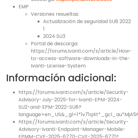
EMP
Versiones resueltas:
Actualización de seguridad SU8 2022
1
2024 SU3
Portal de descarga:
https://forums.ivanti.com/s/article/How-
to-access-software-downloads-in-the-
Ivanti-License-System
Información adicional:
https://forums.ivanti.com/s/article/Security-
Advisory-July-2025-for-Ivanti-EPM-2024-
SU2-and-EPM-2022-SU8?
language=en_US&_gl=1*1v71q4t*_gcl_au*MjA
https://forums.ivanti.com/s/article/Security-
Advisory-Ivanti-Endpoint-Manager-Mobile-
EPMM-CVE-2025-6770-CVE-2025-6771?