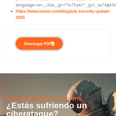
language=en_US&_gl=1*1v71q4t*_gcl_au*MjA
https://www.ivanti.com/blog/july-security-update-
2025
Descargar PDF
ESTAMOS AQUÍ PARA AYUDARTE
¿Estás sufriendo un
ciberataque?