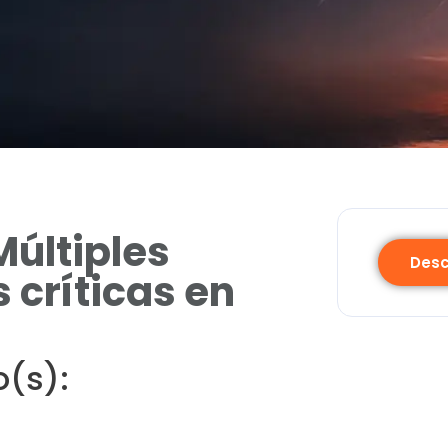
Múltiples
Desc
 críticas en
o(s):