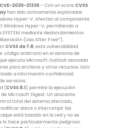
 CVE-2025-21335
– Con un score
CVSS
Day
han sido activamente explotadas
 Windows Hyper-V. Afectan al componente
oft Windows Hyper-V, permitiendo a
os a SYSTEM mediante desbordamientos
liberación (Use After Free*).
ión
CVSS de 7.8
, esta vulnerabilidad
r código arbitrario en el sistema de
o que ejecuta Microsoft Outlook asociada
res para archivos y otros recursos. Esto
izado a información confidencial,
de servicios.
d (
CVSS 8.1
) permite la ejecución
 de Microsoft Digest. Un atacante
trol total del sistema afectado,
odificar datos o interrumpir las
taque está basado en la red y no se
ue lo hace particularmente peligroso.