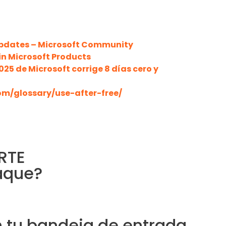
Updates – Microsoft Community
 in Microsoft Products
025 de Microsoft corrige 8 días cero y
om/glossary/use-after-free/
RTE
taque?
en tu bandeja de entrada