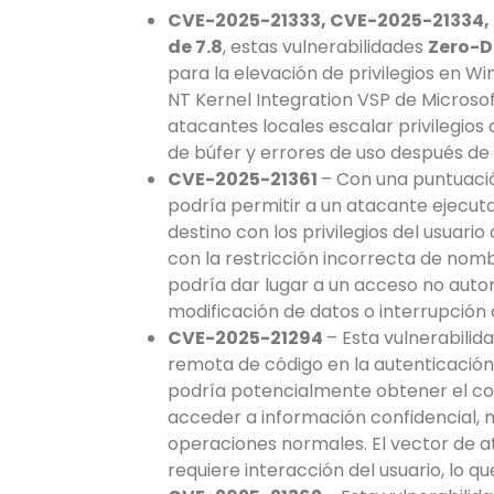
CVE-2025-21333, CVE-2025-21334,
de 7.8
, estas vulnerabilidades
Zero-
para la elevación de privilegios en
NT Kernel Integration VSP de Micros
atacantes locales escalar privilegi
de búfer y errores de uso después de 
CVE-2025-21361
– Con una puntuac
podría permitir a un atacante ejecuta
destino con los privilegios del usuari
con la restricción incorrecta de nomb
podría dar lugar a un acceso no autor
modificación de datos o interrupción 
CVE-2025-21294
– Esta vulnerabilida
remota de código en la autenticación
podría potencialmente obtener el con
acceder a información confidencial, m
operaciones normales. El vector de a
requiere interacción del usuario, lo q