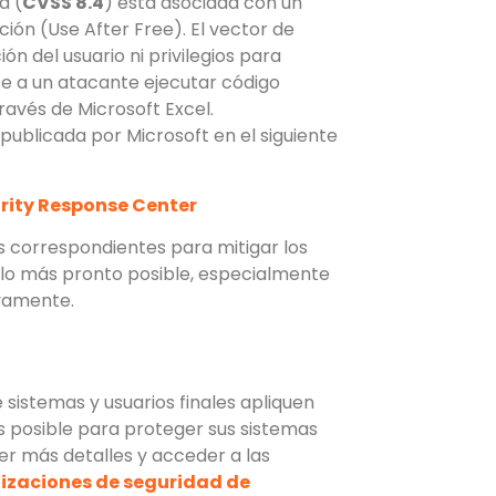
d (
CVSS 8.4
) está asociada con un
ión (Use After Free). El vector de
ón del usuario ni privilegios para
te a un atacante ejecutar código
través de Microsoft Excel.
publicada por Microsoft en el siguiente
urity Response Center
 correspondientes para mitigar los
s lo más pronto posible, especialmente
ivamente.
sistemas y usuarios finales apliquen
s posible para proteger sus sistemas
er más detalles y acceder a las
izaciones de seguridad de